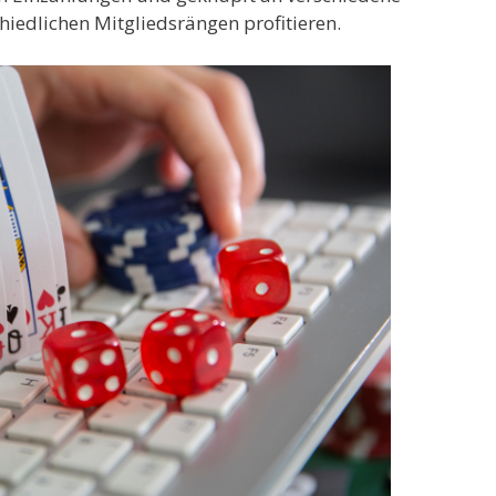
iedlichen Mitgliedsrängen profitieren.