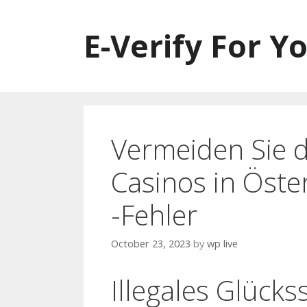
Skip
to
E-Verify For Y
content
Vermeiden Sie d
Casinos in Öster
-Fehler
October 23, 2023
by
wp live
Illegales Glücks