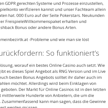
en GDPR gerechten Systeme und Prozesse einzustellen,
Spielkonto verifizieren kannst und unser Fachteam allein
aten hat. 000 Euro auf der Seite Pokerstars. Neukunden
er FreispieleWillkommenspaket erhalten und
shback Bonus oder andere Bonus Arten.
urückfordern: So funktioniert’s
lösung, worauf ein bestes Online Casino auch setzt. Wie
ibt es dieses Spiel Angebot als RNG Version und im Live
 euch besten Bonus Angebots solltet ihr daher auch im
nzahlen möchtet. Allerdings wird beim Einklagen von
eboten. Der Markt für Online Casinos ist in den letzten
 mittlerweile Hunderte von Anbietern, die um die
n. Zusammenfassend kann man sagen, dass die Gewinne
euert werden müssen.