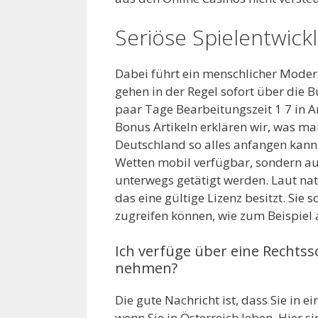
Seriöse Spielentwickl
Dabei führt ein menschlicher Moder
gehen in der Regel sofort über die
paar Tage Bearbeitungszeit 1 7 in 
Bonus Artikeln erklären wir, was ma
Deutschland so alles anfangen kann.
Wetten mobil verfügbar, sondern au
unterwegs getätigt werden. Laut nati
das eine gültige Lizenz besitzt. Sie
zugreifen können, wie zum Beispiel 
Ich verfüge über eine Rechtss
nehmen?
Die gute Nachricht ist, dass Sie in 
wenn Sie in Österreich leben. Hier s