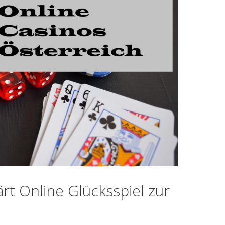
rt Online Glücksspiel zur